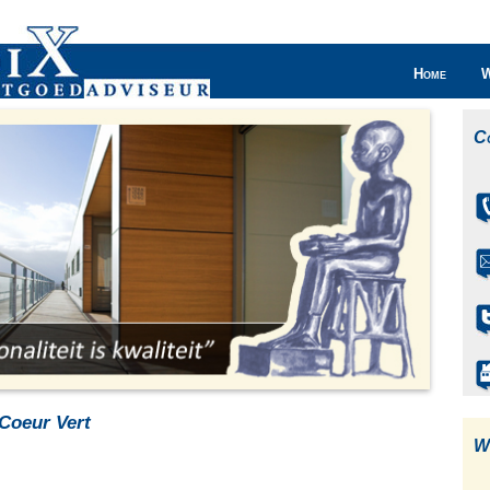
Home
W
C
Coeur Vert
W