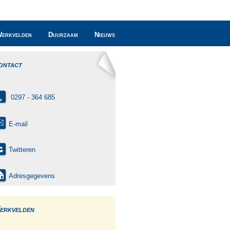
erkvelden
Duurzaam
Nieuws
ontact
0297 - 364 685
E-mail
Twitteren
Adresgegevens
erkvelden