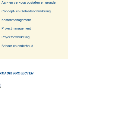
Aan- en verkoop opstallen en gronden
Concept- en Gebiedsontwikkeling
Kostenmanagement
Projectmanagement
Projectontwikkeling
Beheer en onderhoud
rmadix projecten